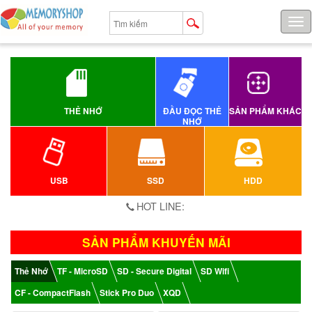
Tog
navi
THẺ NHỚ
ĐẦU ĐỌC THẺ
SẢN PHẨM KHÁC
NHỚ
USB
SSD
HDD
HOT LINE:
SẢN PHẨM KHUYẾN MÃI
Thẻ Nhớ
TF - MicroSD
SD - Secure Digital
SD Wifi
CF - CompactFlash
Stick Pro Duo
XQD