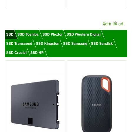
Xem tất cả
SSD
SSD Toshiba
SSD Plextor
SSD Western Digital
SSD Transcend
SSD Kingston
SSD Samsung
SSD Sandisk
SSD Crucial
SSD HP