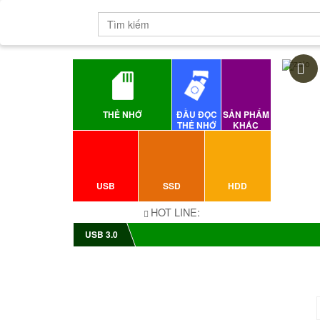
THẺ NHỚ
ĐẦU ĐỌC
SẢN PHẨM
THẺ NHỚ
KHÁC
USB
SSD
HDD
HOT LINE:
USB 3.0