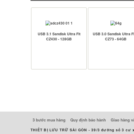
USB 3.1 Sandisk Ultra Fit
USB 3.0 Sandisk Ultra Fl
CZ430 - 128GB
CZ73 - 64GB
USB Sandisk Ultra Fit CZ430
USB Sandisk Ultra Flair CZ
3.1 - 128GB
3.0 - 64GB
- Hãng sản xuất : Sandisk
- Hãng sản xuất : Sandisk
- Tốc độ đọc : 130MB/s (trên cổng
- Tốc độ đọc : 150MB/s (trên
USB 3.0)
USB 3.0)
- Giao tiếp USB 3.1
- Giao tiếp USB 3.0
- Xuất xứ : China
- Dung lượng : 64GB
- Dung lượng : 128GB
- Xuất xứ : China
- Bảo hành : 24 tháng
XEM CHI TIẾT
XEM CHI TIẾT
3 bước mua hàng
Quy định bảo hành
Giao hàng v
THIẾT BỊ LƯU TRỮ SÀI GÒN -
39/3 đường số 3 cư 