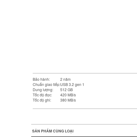
Bảo hành:
2 năm
Chuẩn giao tiếp:
USB 3.2 gen 1
Dung lượng:
512 GB
Tốc độ đọc:
420 MB/s
Tốc độ ghi:
380 MB/s
SẢN PHẨM CÙNG LOẠI