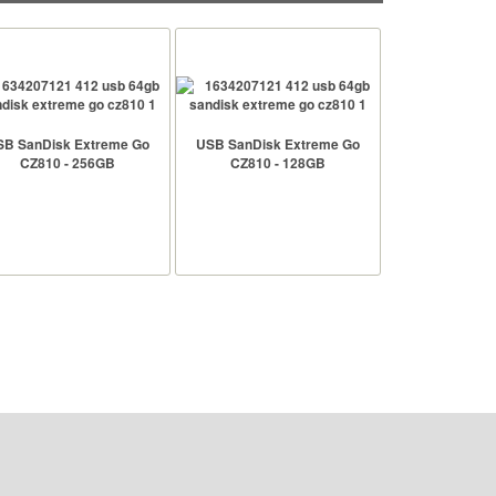
SB SanDisk Extreme Go
USB SanDisk Extreme Go
CZ810 - 256GB
CZ810 - 128GB
 hành:
2 năm
Bảo hành:
2 năm
n giao tiếp:
USB 3.2
Chuẩn giao tiếp:
USB 3.2
g lượng:
256 GB
Dung lượng:
128 GB
độ đọc:
400 MB/s
Tốc độ đọc:
395 MB/s
độ ghi:
240 MB/s
Tốc độ ghi:
180 MB/s
XEM CHI TIẾT
XEM CHI TIẾT