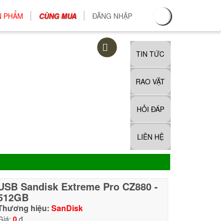
N PHẨM
CÙNG MUA
ĐĂNG NHẬP
TIN TỨC
RAO VẶT
HỎI ĐÁP
LIÊN HỆ
USB Sandisk Extreme Pro CZ880 -
512GB
Thương hiệu:
SanDisk
Giá:
0
đ