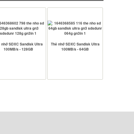
 nhớ SDXC Sandisk Ultra
Thẻ nhớ SDXC Sandisk Ultra
100MB/s - 128GB
100MB/s - 64GB
 hành:
5 năm
Bảo hành:
5 năm
g lượng:
128 GB
Dung lượng:
64 GB
độ đọc:
100 MB/s
Tốc độ đọc:
100 MB/s
độ ghi:
15 MB/s
Tốc độ ghi:
15 MB/s
 thẻ:
C10, UHS-1, U1
Loại thẻ:
C10, UHS-1, U1
XEM CHI TIẾT
XEM CHI TIẾT