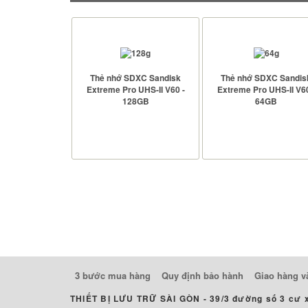
Thẻ nhớ SDXC Sandisk
Thẻ nhớ SDXC Sandis
Extreme Pro UHS-II V60 -
Extreme Pro UHS-II V60
128GB
64GB
Loại sản phẩm: SD Card
Loại sản phẩm: SD Card
Dung lượng: 128GB
Dung lượng: 64GB
Tốc độ đọc: 280 MB/s
Tốc độ đọc: 280 MB/s
Tốc độ Ghi: 100 MB/s
Tốc độ Ghi: 100 MB/s
Bảo hành: 5 năm
Bảo hành: 5 năm
XEM CHI TIẾT
XEM CHI TIẾT
3 bước mua hàng
Quy định bảo hành
Giao hàng v
THIẾT BỊ LƯU TRỮ SÀI GÒN -
39/3 đường số 3 cư 