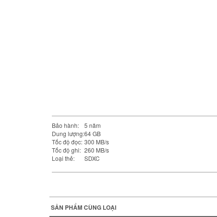
Bảo hành:
5 năm
Dung lượng:
64 GB
Tốc độ đọc:
300 MB/s
Tốc độ ghi:
260 MB/s
Loại thẻ:
SDXC
SẢN PHẨM CÙNG LOẠI