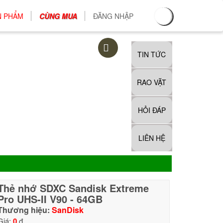
N PHẨM
CÙNG MUA
ĐĂNG NHẬP
TIN TỨC
RAO VẶT
HỎI ĐÁP
LIÊN HỆ
Thẻ nhớ SDXC Sandisk Extreme
Pro UHS-II V90 - 64GB
Thương hiệu:
SanDisk
Giá:
0
đ