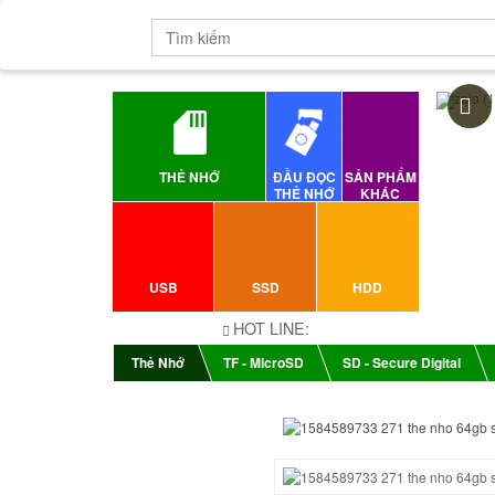
THẺ NHỚ
ĐẦU ĐỌC
SẢN PHẨM
THẺ NHỚ
KHÁC
USB
SSD
HDD
HOT LINE:
Thẻ Nhớ
TF - MicroSD
SD - Secure Digital