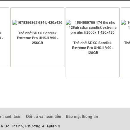
k
Thẻ nhớ SDXC Sandisk
 -
Extreme Pro UHS-II V90 -
256GB
Thẻ nhớ SDXC Sandisk
Thẻ
Extreme Pro UHS-II V90 -
128GB
Bảo hành:
5 năm
Dung
256 GB
lượng:
Bảo hành:
5 năm
Bảo
Tốc độ
Dung lượng:
128 GB
Dun
300 MB/s
đọc:
Tốc độ đọc:
300 MB/s
Tốc 
Tốc độ
Tốc độ ghi:
260 MB/s
Tốc 
260 MB/s
ghi:
Loại thẻ:
SDXC
Loại
SDXC, USH-
Loại thẻ:
II,C10,U3,V90
XEM CHI TIẾT
XEM CHI TIẾT
à thanh toán
Đổi trả và hoàn tiền
Bảo mật thông tin
xá Đô Thành, Phường 4, Quận 3