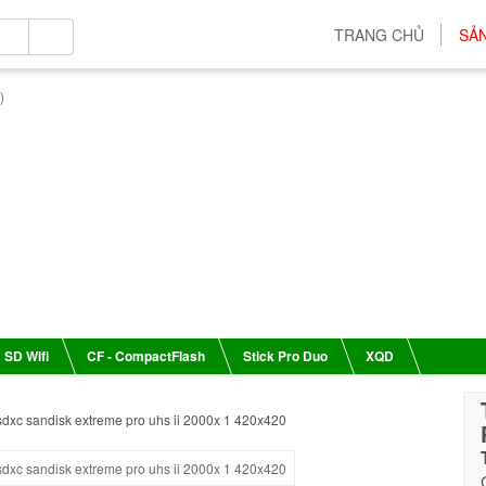
TRANG CHỦ
SẢ
SD Wifi
CF - CompactFlash
Stick Pro Duo
XQD